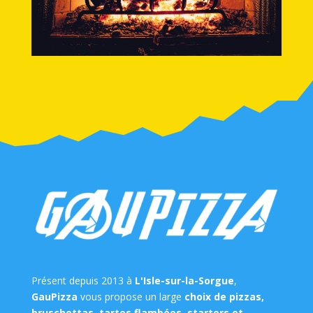
Présent depuis 2013 à
L'Isle-sur-la-Sorgue
,
GauPizza
vous propose un large
choix de pizzas,
bruschettas, tartes flambées, starters et