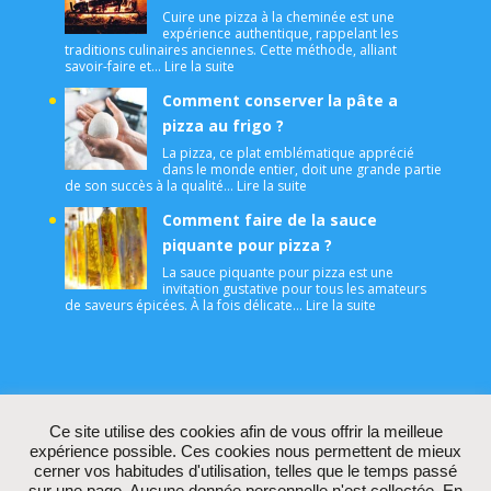
Cuire une pizza à la cheminée est une
expérience authentique, rappelant les
traditions culinaires anciennes. Cette méthode, alliant
: Comment cuire une pizza à la cheminée
savoir-faire et…
Lire la suite
Comment conserver la pâte a
pizza au frigo ?
La pizza, ce plat emblématique apprécié
dans le monde entier, doit une grande partie
: Comment conserver la pâte a
de son succès à la qualité…
Lire la suite
Comment faire de la sauce
piquante pour pizza ?
La sauce piquante pour pizza est une
invitation gustative pour tous les amateurs
: Comment faire de
de saveurs épicées. À la fois délicate…
Lire la suite
Ce site utilise des cookies afin de vous offrir la meilleue
Mentions légales
expérience possible. Ces cookies nous permettent de mieux
cerner vos habitudes d'utilisation, telles que le temps passé
Politique d’utilisation des cookies