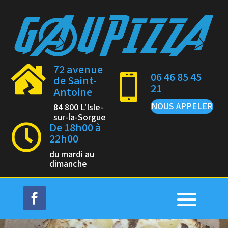
72 avenue

06 46 85 45

de Saint-
21
Antoine
NOUS APPELER
84 800 L'Isle-
sur-la-Sorgue
De 18h00 à

22h00
du mardi au
dimanche