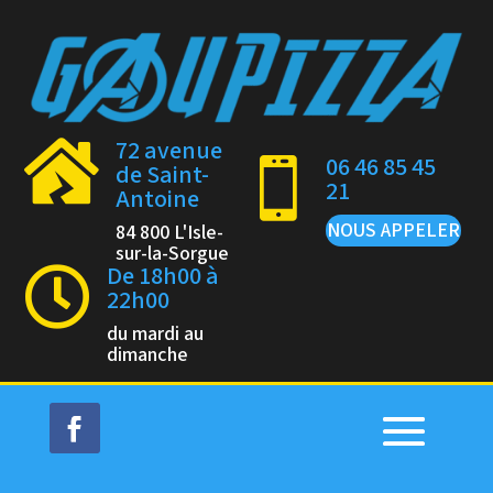
72 avenue

06 46 85 45

de Saint-
21
Antoine
NOUS APPELER
84 800 L'Isle-
sur-la-Sorgue
De 18h00 à

22h00
du mardi au
dimanche