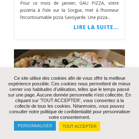
Pour ce mois de janvier, GAU PIZZA, votre
pizzeria à l’Isle sur la Sorgue, met à l’honneur
l’incontournable pizza Savoyarde. Une pizza...
LIRE LA SUITE...
Ce site utilise des cookies afin de vous offrir la meilleue
expérience possible. Ces cookies nous permettent de mieux
cerner vos habitudes d'utilisation, telles que le temps passé
sur une page. Aucune donnée personnelle n'est collectée. En
cliquant sur 'TOUT ACCEPTER', vous consentez à la
collecte de tous les cookies. Néanmoins, vous pouvez
La pizza Reine : La royauté
consulter notre politique de confidentialité pour personnaliser
votre consentement.
dans votre assiette
PERSONNALISER
TOUT ACCEPTER
Ce mois de Décembre, chez GAU PIZZA à l'Isle